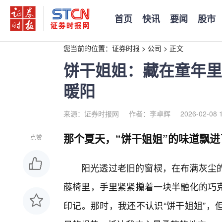
首页
快讯
要闻
股市
您当前的位置：
证券时报
>
公司
>
正文
饼干姐姐：藏在童年里
暖阳
来源：证券时报网
作者：李卓辉
2026-02-08 
那个夏天，“饼干姐姐”的味道飘进
点赞
阳光透过老旧的窗棂，在布满灰尘
藤椅里，手里紧紧攥着一块半融化的巧
印记。那时，我还不认识“饼干姐姐”，