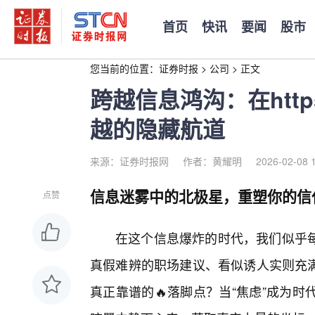
首页
快讯
要闻
股市
您当前的位置：
证券时报
>
公司
>
正文
跨越信息鸿沟：在https
越的隐藏航道
来源：证券时报网
作者：黄耀明
2026-02-08 
信息迷雾中的北极星，重塑你的信
点赞
在这个信息爆炸的时代，我们似乎
真假难辨的职场建议、看似诱人实则充
真正靠谱的🔥落脚点？当“焦虑”成为