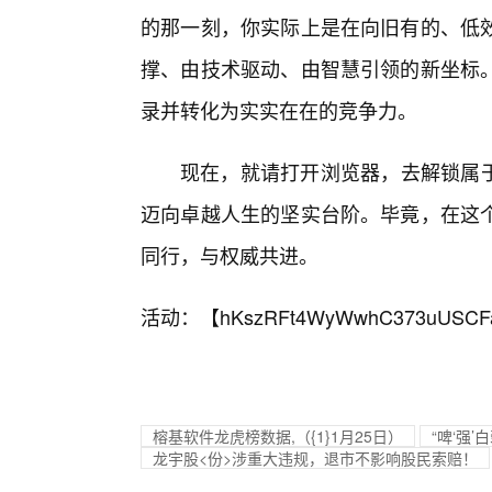
的那一刻，你实际上是在向旧有的、低效
撑、由技术驱动、由智慧引领的新坐标
录并转化为实实在在的竞争力。
现在，就请打开浏览器，去解锁属于你的那
迈向卓越人生的坚实台阶。毕竟，在这
同行，与权威共进。
活动：【
hKszRFt4WyWwhC373uUSCF
榕基软件龙虎榜数据,（{1}1月25日）
“啤‘强’
龙宇股<份>涉重大违规，退市不影响股民索赔！