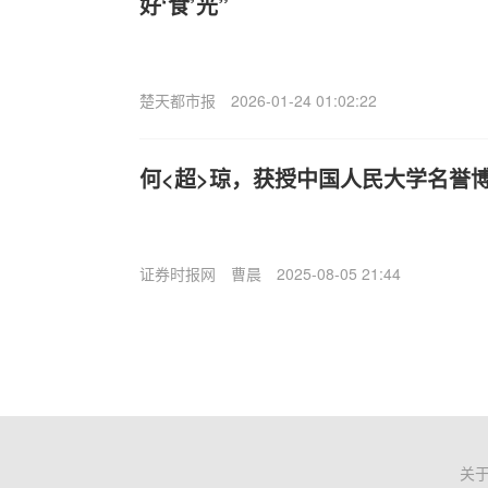
好‘食’光”
楚天都市报
2026-01-24 01:02:22
何<超>琼，获授中国人民大学名誉
证券时报网
曹晨
2025-08-05 21:44
关